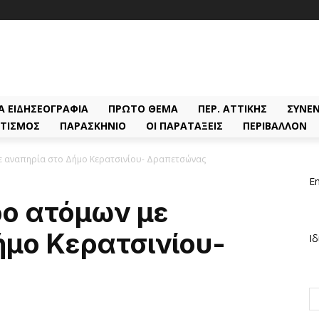
Α ΕΙΔΗΣΕΟΓΡΑΦΊΑ
ΠΡΏΤΟ ΘΈΜΑ
ΠΕΡ. ΑΤΤΙΚΉΣ
ΣΥΝΕΝ
ΤΙΣΜΌΣ
ΠΑΡΑΣΚΉΝΙΟ
ΟΙ ΠΑΡΑΤΆΞΕΙΣ
ΠΕΡΙΒΆΛΛΟΝ
με αναπηρία στο Δήμο Κερατσινίου- Δραπετσώνας
Em
ρο ατόμων με
ήμο Κερατσινίου-
Ιδ