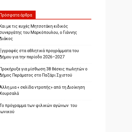
Πρόσφατα άρθρα
Και με τις ευχές Μητσοτάκη ειδικός
συνεργάτης του Μαρκόπουλου, ο Γιάννης
Διάκος
Εγγραφές στα αθλητικά προγράμματα του
Δήμου για την περίοδο 2026–2027
Προκήρυξε για μίσθωση 38 θέσεις πωλητών ο
Δήμος Περάματος στο Παζάρι Σχιστού
Άλλη μια « σελίδα ντροπής» από τη Διοίκηση
Χουρσαλά
Το πρόγραμμα των φιλικών αγώνων του
Ιωνικού