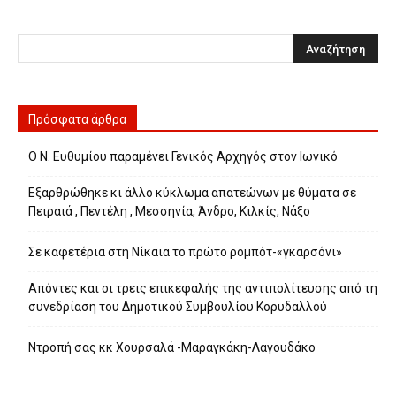
Πρόσφατα άρθρα
Ο Ν. Ευθυμίου παραμένει Γενικός Αρχηγός στον Ιωνικό
Εξαρθρώθηκε κι άλλο κύκλωμα απατεώνων με θύματα σε
Πειραιά , Πεντέλη , Μεσσηνία, Άνδρο, Κιλκίς, Νάξο
Σε καφετέρια στη Νίκαια το πρώτο ρομπότ-«γκαρσόνι»
Απόντες και οι τρεις επικεφαλής της αντιπολίτευσης από τη
συνεδρίαση του Δημοτικού Συμβουλίου Κορυδαλλού
Ντροπή σας κκ Χουρσαλά -Μαραγκάκη-Λαγουδάκο