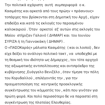
Την πολιτικά αχάριστη αυτή συμπεριφορά ο κ.
Κασιμάτης και αρκετά από τους πρώην « πράσινους»
τοπάρχες που βρίσκονται στη Δημοτική του Αρχή , είχαν
επιδείξει και κατά τις εκλογές του περασμένου
καλοκαιριού . Όταν αρκετοί εξ’ αυτών στις εκλογές του
Μαίου στήριζαν Γαλανό ( ΔΗΜΑΡ) και του Ιουνίου
ΣΥΡΙΖΑ ή τη Γιαννακάκη ( ΔΗΜΑΡ) .
Ο «ΠΑΣΟΚαράς» μάλιστα Κασιμάτης ( και οι λοιποί) , δεν
είχε δείξει το ανάλογο πολιτικό τακτ , να υποδεχθεί με
τη θεσμική του ιδιότητα ως Δήμαρχος , τον τότε αρχηγό
της αξιωματικής αντιπολίτευσης και αντιπρόεδρο της
κυβέρνησης ,Ευάγγελο Βενιζέλο , όταν τίμησε την πόλη
του Κορυδαλλού , επιλέγοντάς την , για την
πραγματοποίηση της κεντρικής προεκλογικής
συγκέντρωσης του κόμματός του , κάτι που γινόταν για
πρώτη φορά. Και πολύ περισσότερο δε να παραστεί στη
συγκέντρωση της πλατείας Ελευθερίας.