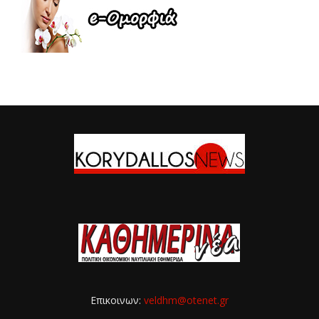
Επικοινων:
veldhm@otenet.gr