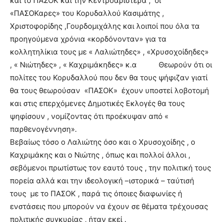
και το ΠΑΣΟΚ και την Κεντροαριστερά , οι
«ΠΑΣΟΚαρες» του Κορυδαλλού Κασιμάτης ,
Χριστοφορίδης ,Γουρδομιχάλης και λοιποί που όλα τα
προηγούμενα χρόνια «κορδόνονταν» για τα
κολλητηλίκια τους με « Λαλιώτηδες» , «Χρυσοχοίδηδες»
, « Νιώτηδες» , « Καχριμάκηδες» κ.α Θεωρούν ότι οι
πολίτες του Κορυδαλλού που δεν θα τους ψήφιζαν γιατί
θα τους θεωρούσαν «ΠΑΣΟΚ» έχουν υποστεί λοβοτομή
και στις επερχόμενες Δημοτικές Εκλογές θα τους
ψηφίσουν , νομίζοντας ότι προέκυψαν από «
παρθενογέννηση».
Βεβαίως τόσο ο Λαλιώτης όσο και ο Χρυσοχοίδης , ο
Καχριμάκης και ο Νιώτης , όπως και πολλοί άλλοι ,
σεβόμενοι πρωτίστως τον εαυτό τους , την πολιτική τους
πορεία αλλά και την ιδεολογική –ιστορικά – ταύτισή
τους με το ΠΑΣΟΚ , παρά τις όποιες διαφωνίες ή
ενστάσεις που μπορούν να έχουν σε θέματα τρέχουσας
πολιτικής συγκυρίας , ήταν εκεί .