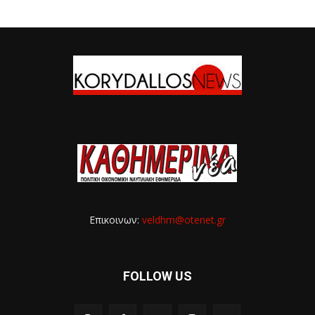
Επικοινων:
veldhm@otenet.gr
FOLLOW US