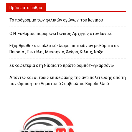
Πρόσφατα άρθρα
Το πρόγραμμα των φιλικών αγώνων του Ιωνικού
Ο Ν. Ευθυμίου παραμένει Γενικός Αρχηγός στον Ιωνικό
Εξαρθρώθηκε κι άλλο κύκλωμα απατεώνων με θύματα σε
Πειραιά , Πεντέλη , Μεσσηνία, Άνδρο, Κιλκίς, Νάξο
Σε καφετέρια στη Νίκαια το πρώτο ρομπότ-«γκαρσόνι»
Απόντες και οι τρεις επικεφαλής της αντιπολίτευσης από τη
συνεδρίαση του Δημοτικού Συμβουλίου Κορυδαλλού