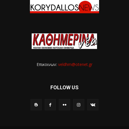
Επικοινων:
veldhm@otenet.gr
FOLLOW US