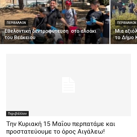
ΠΕΡΙΒΆΛΛΟΝ
ΠΕΡΙΒΆΛΛΟΝ
Eθελοντική δεντροφύτευση στο αλσάκι
Μια αξιό
του Βεάκειου
το Δήμο 
Περιβάλλον
Την Κυριακή 15 Μαΐου περπατάμε και
προστατεύουμε το όρος Αιγάλεω!