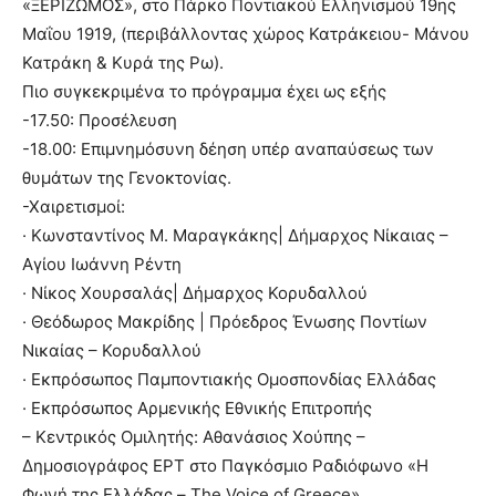
«ΞΕΡΙΖΩΜΟΣ», στο Πάρκο Ποντιακού Ελληνισμού 19ης
Μαΐου 1919, (περιβάλλοντας χώρος Κατράκειου- Μάνου
Κατράκη & Κυρά της Ρω).
Πιο συγκεκριμένα το πρόγραμμα έχει ως εξής
-17.50: Προσέλευση
-18.00: Επιμνημόσυνη δέηση υπέρ αναπαύσεως των
θυμάτων της Γενοκτονίας.
-Χαιρετισμοί:
· Κωνσταντίνος Μ. Μαραγκάκης| Δήμαρχος Νίκαιας –
Αγίου Ιωάννη Ρέντη
· Νίκος Χουρσαλάς| Δήμαρχος Κορυδαλλού
· Θεόδωρος Μακρίδης | Πρόεδρος Ένωσης Ποντίων
Νικαίας – Κορυδαλλού
· Εκπρόσωπος Παμποντιακής Ομοσπονδίας Ελλάδας
· Εκπρόσωπος Αρμενικής Εθνικής Επιτροπής
– Κεντρικός Ομιλητής: Αθανάσιος Χούπης –
Δημοσιογράφος ΕΡΤ στο Παγκόσμιο Ραδιόφωνο «Η
Φωνή της Ελλάδας – The Voice of Greece»