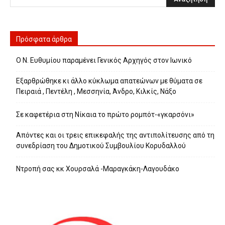
Πρόσφατα άρθρα
Ο Ν. Ευθυμίου παραμένει Γενικός Αρχηγός στον Ιωνικό
Εξαρθρώθηκε κι άλλο κύκλωμα απατεώνων με θύματα σε
Πειραιά , Πεντέλη , Μεσσηνία, Άνδρο, Κιλκίς, Νάξο
Σε καφετέρια στη Νίκαια το πρώτο ρομπότ-«γκαρσόνι»
Απόντες και οι τρεις επικεφαλής της αντιπολίτευσης από τη
συνεδρίαση του Δημοτικού Συμβουλίου Κορυδαλλού
Ντροπή σας κκ Χουρσαλά -Μαραγκάκη-Λαγουδάκο