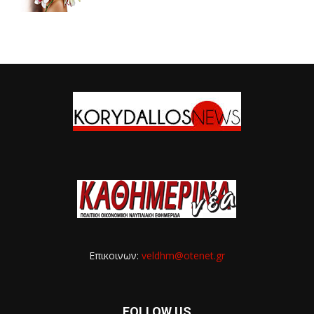
Επικοινων:
veldhm@otenet.gr
FOLLOW US