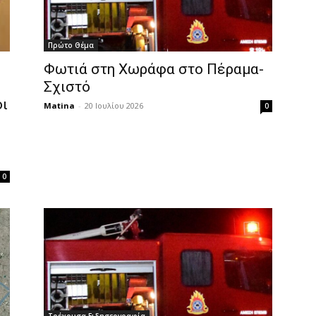
Πρώτο Θέμα
Φωτιά στη Χωράφα στο Πέραμα-
Σχιστό
οι
Matina
-
20 Ιουλίου 2026
0
0