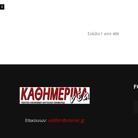
0
Σελίδα 1 από 466
F
Επικοινων:
veldhm@otenet.gr