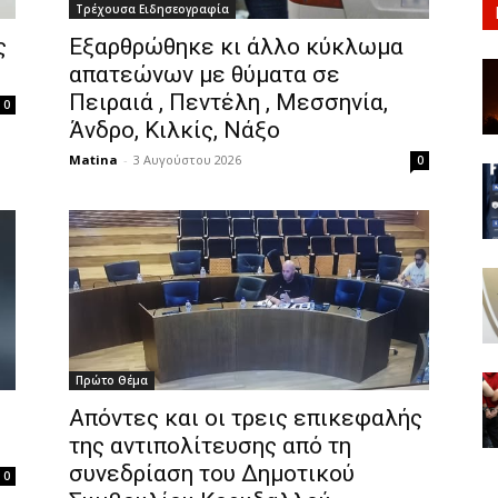
Τρέχουσα Ειδησεογραφία
ς
Εξαρθρώθηκε κι άλλο κύκλωμα
απατεώνων με θύματα σε
Πειραιά , Πεντέλη , Μεσσηνία,
0
Άνδρο, Κιλκίς, Νάξο
Matina
-
3 Αυγούστου 2026
0
Πρώτο Θέμα
Απόντες και οι τρεις επικεφαλής
της αντιπολίτευσης από τη
συνεδρίαση του Δημοτικού
0