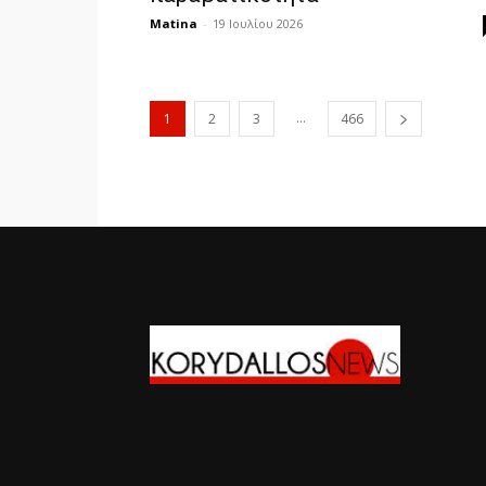
Matina
-
19 Ιουλίου 2026
...
1
2
3
466