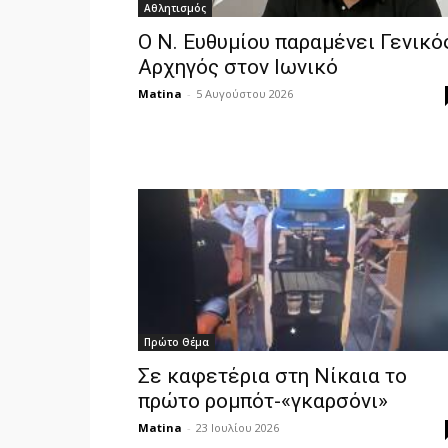
Αθλητισμός
Ο Ν. Ευθυμίου παραμένει Γενικό
Αρχηγός στον Ιωνικό
Matina
-
5 Αυγούστου 2026
Πρώτο Θέμα
Σε καφετέρια στη Νίκαια το
πρώτο ρομπότ-«γκαρσόνι»
Matina
-
23 Ιουλίου 2026