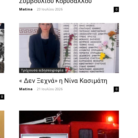
Συμβουλίου Κορυδαλλού
Matina
-
23 Ιουλίου 2026
0
Τρέχουσα ειδησεογραφία
« Δεν Ξεχνά» η Νίνα Κασιμάτη
Matina
-
21 Ιουλίου 2026
0
0