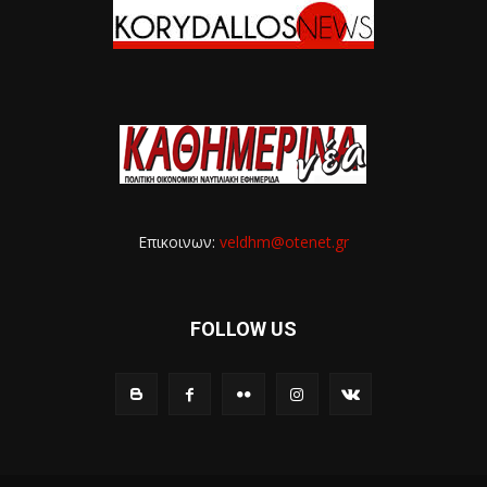
Επικοινων:
veldhm@otenet.gr
FOLLOW US