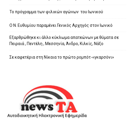
Το πρόγραμμα των φιλικών αγώνων του Ιωνικού
Ο Ν. Ευθυμίου παραμένει Γενικός Αρχηγός στον Ιωνικό
Εξαρθρώθηκε κι άλλο κύκλωμα απατεώνων με θύματα σε
Πειραιά , Πεντέλη , Μεσσηνία, Άνδρο, Κιλκίς, Νάξο
Σε καφετέρια στη Νίκαια το πρώτο ρομπότ-«γκαρσόνι»