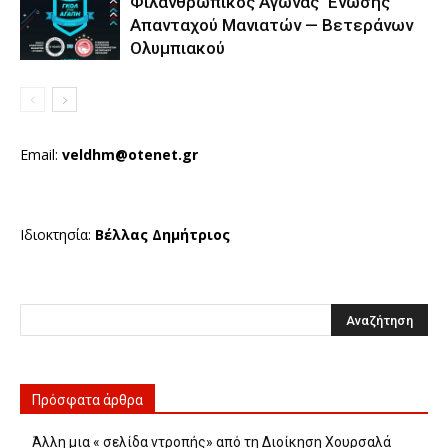
Φιλανθρωπικός Αγώνας Ένωσης
Απανταχού Μανιατών — Βετεράνων
Ολυμπιακού
Email:
veldhm@otenet.gr
Ιδιοκτησία:
Βέλλας Δημήτριος
Πρόσφατα άρθρα
Άλλη μια « σελίδα ντροπής» από τη Διοίκηση Χουρσαλά