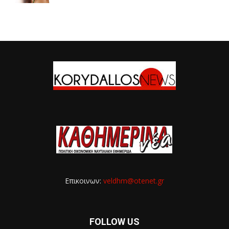
Επικοινων:
veldhm@otenet.gr
FOLLOW US