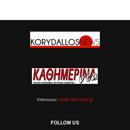
Επικοινων:
veldhm@otenet.gr
FOLLOW US