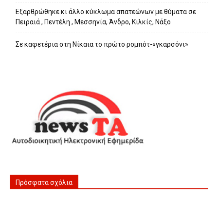
Εξαρθρώθηκε κι άλλο κύκλωμα απατεώνων με θύματα σε
Πειραιά , Πεντέλη , Μεσσηνία, Άνδρο, Κιλκίς, Νάξο
Σε καφετέρια στη Νίκαια το πρώτο ρομπότ-«γκαρσόνι»
Πρόσφατα σχόλια