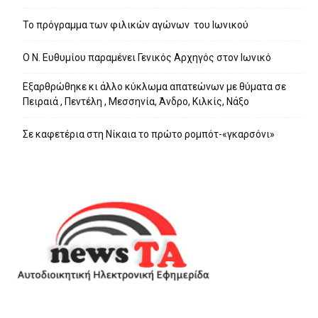
Το πρόγραμμα των φιλικών αγώνων του Ιωνικού
Ο Ν. Ευθυμίου παραμένει Γενικός Αρχηγός στον Ιωνικό
Εξαρθρώθηκε κι άλλο κύκλωμα απατεώνων με θύματα σε
Πειραιά , Πεντέλη , Μεσσηνία, Άνδρο, Κιλκίς, Νάξο
Σε καφετέρια στη Νίκαια το πρώτο ρομπότ-«γκαρσόνι»