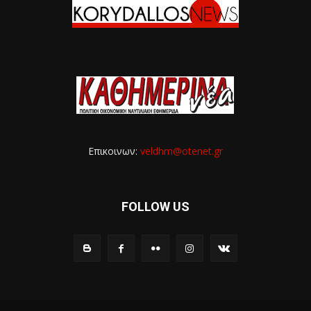
Επικοινων:
veldhm@otenet.gr
FOLLOW US