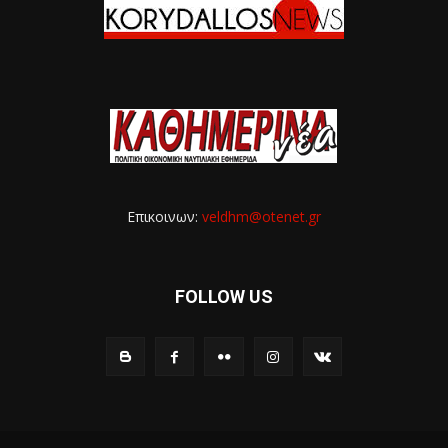
Επικοινων:
veldhm@otenet.gr
FOLLOW US