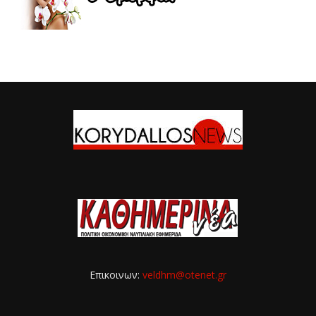
Επικοινων:
veldhm@otenet.gr