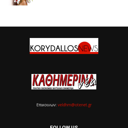
Επικοινων:
veldhm@otenet.gr
FOLLOW US