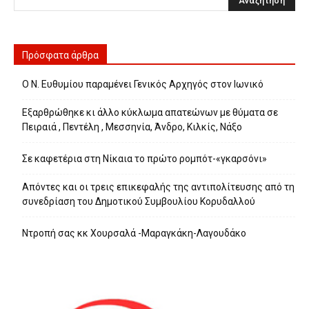
Πρόσφατα άρθρα
Ο Ν. Ευθυμίου παραμένει Γενικός Αρχηγός στον Ιωνικό
Εξαρθρώθηκε κι άλλο κύκλωμα απατεώνων με θύματα σε
Πειραιά , Πεντέλη , Μεσσηνία, Άνδρο, Κιλκίς, Νάξο
Σε καφετέρια στη Νίκαια το πρώτο ρομπότ-«γκαρσόνι»
Απόντες και οι τρεις επικεφαλής της αντιπολίτευσης από τη
συνεδρίαση του Δημοτικού Συμβουλίου Κορυδαλλού
Ντροπή σας κκ Χουρσαλά -Μαραγκάκη-Λαγουδάκο