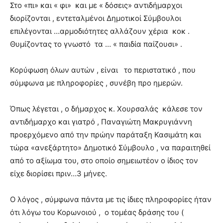
Στο «πι» και « φι» και με « δόσεις» αντιδήμαρχοι
διορίζονται , εντεταλμένοι Δημοτικοί Σύμβουλοι
επιλέγονται …αρμοδιότητες αλλάζουν χέρια κοκ .
Θυμίζοντας το γνωστό τα … « παιδία παίζουσι» .
Κορύφωση όλων αυτών , είναι το περιστατικό , που
σύμφωνα με πληροφορίες , συνέβη προ ημερών.
Όπως λέγεται , ο δήμαρχος κ. Χουρσαλάς κάλεσε τον
αντιδήμαρχο και γιατρό , Παναγιώτη Μακρυγιάννη
προερχόμενο από την πρώην παράταξη Κασιμάτη και
τώρα «ανεξάρτητο» Δημοτικό Σύμβουλο , να παραιτηθεί
από το αξίωμα του, στο οποίο σημειωτέον ο ίδιος τον
είχε διορίσει πριν…3 μήνες.
Ο λόγος , σύμφωνα πάντα με τις ίδιες πληροφορίες ήταν
ότι λόγω του Κορωνοιού , ο τομέας δράσης του (