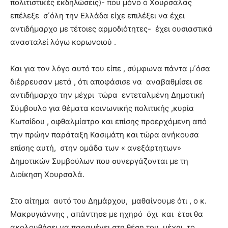
πολιτιστικές εκδηλώσεις)- που μόνο ο Χουρσαλάς
επέλεξε σ΄όλη την Ελλάδα είχε επιλέξει να έχει
αντιδήμαρχο με τέτοιες αρμοδιότητες- έχει ουσιαστικά
ανασταλεί λόγω κορωνοιού .
Και για τον λόγο αυτό του είπε , σύμφωνα πάντα μ΄όσα
διέρρευσαν μετά , ότι αποφάσισε να αναβαθμίσει σε
αντιδήμαρχο την μέχρι τώρα εντεταλμένη Δημοτική
Σύμβουλο για θέματα κοινωνικής πολιτικής ,κυρία
Κωτσίδου , οφθαλμίατρο και επίσης προερχόμενη από
την πρώην παράταξη Κασιμάτη και τώρα ανήκουσα
επίσης αυτή, στην ομάδα των « ανεξάρτητων»
Δημοτικών Συμβούλων που συνεργάζονται με τη
Διοίκηση Χουρσαλά.
Στο αίτημα αυτό του Δημάρχου, μαθαίνουμε ότι , ο κ.
Μακρυγιάννης , απάντησε με ηχηρό όχι και έτσι θα
ακολουθήσει να παραμένει στη θέση του, μέχρι το