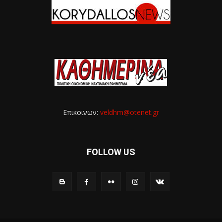
Επικοινων:
veldhm@otenet.gr
FOLLOW US