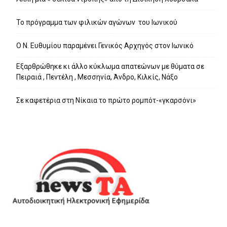
Το πρόγραμμα των φιλικών αγώνων του Ιωνικού
Ο Ν. Ευθυμίου παραμένει Γενικός Αρχηγός στον Ιωνικό
Εξαρθρώθηκε κι άλλο κύκλωμα απατεώνων με θύματα σε
Πειραιά , Πεντέλη , Μεσσηνία, Άνδρο, Κιλκίς, Νάξο
Σε καφετέρια στη Νίκαια το πρώτο ρομπότ-«γκαρσόνι»