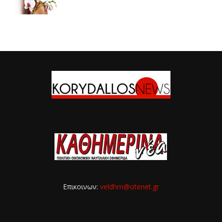
Επικοινων:
veldhm@otenet.gr