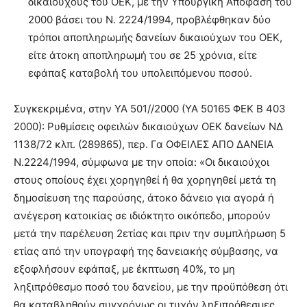
δικαιούχους του ΟΕΚ, με την Υπουργική Απόφαση του
2000 βάσει του Ν. 2224/1994, προβλέφθηκαν δύο
τρόποι αποπληρωμής δανείων δικαιούχων του ΟΕΚ,
είτε άτοκη αποπληρωμή του σε 25 χρόνια, είτε
εφάπαξ καταβολή του υπολειπόμενου ποσού.
Συγκεκριμένα, στην ΥΑ 501//2000 (ΥΑ 50165 ΦΕΚ Β 403
2000): Ρυθμίσεις οφειλών δικαιούχων ΟΕΚ δανείων ΝΔ
1138/72 κλπ. (289865), περ. Γα ΟΦΕΙΛΕΣ ΑΠΟ ΔΑΝΕΙΑ
Ν.2224/1994, σύμφωνα με την οποία: «Οι δικαιούχοι
στους οποίους έχει χορηγηθεί ή θα χορηγηθεί μετά τη
δημοσίευση της παρούσης, άτοκο δάνειο για αγορά ή
ανέγερση κατοικίας σε ιδιόκτητο οικόπεδο, μπορούν
μετά την παρέλευση 2ετίας και πριν την συμπλήρωση 5
ετίας από την υπογραφή της δανειακής σύμβασης, να
εξοφλήσουν εφάπαξ, με έκπτωση 40%, το μη
ληξιπρόθεσμο ποσό του δανείου, με την προϋπόθεση ότι
θα καταβληθούν συγχρόνως οι τυχόν ληξιπρόθεσμες