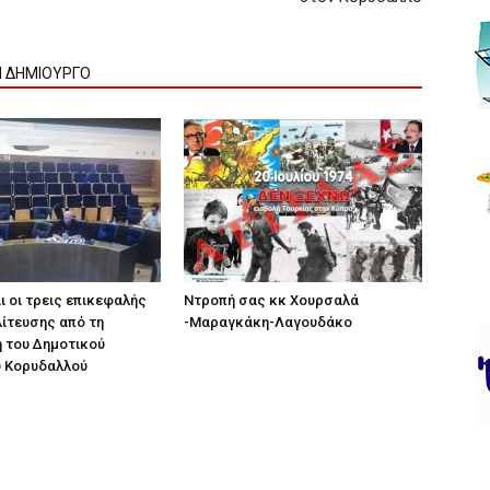
Ν ΔΗΜΙΟΥΡΓΟ
ι οι τρεις επικεφαλής
Ντροπή σας κκ Χουρσαλά
λίτευσης από τη
-Μαραγκάκη-Λαγουδάκο
 του Δημοτικού
υ Κορυδαλλού