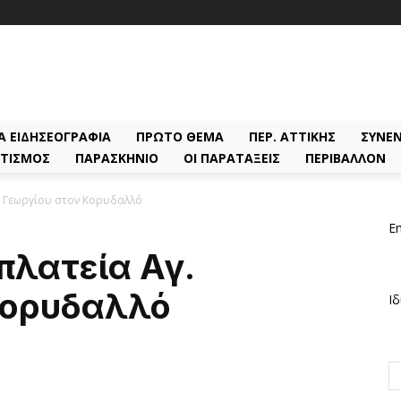
Α ΕΙΔΗΣΕΟΓΡΑΦΊΑ
ΠΡΏΤΟ ΘΈΜΑ
ΠΕΡ. ΑΤΤΙΚΉΣ
ΣΥΝΕΝ
ΤΙΣΜΌΣ
ΠΑΡΑΣΚΉΝΙΟ
ΟΙ ΠΑΡΑΤΆΞΕΙΣ
ΠΕΡΙΒΆΛΛΟΝ
. Γεωργίου στον Κορυδαλλό
Em
πλατεία Αγ.
Κορυδαλλό
Ιδ