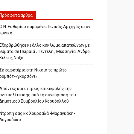
Πρόσφατα άρθρα
Ο Ν. Ευθυμίου παραμένει Γενικός Αρχηγός στον
Ιωνικό
Εξαρθρώθηκε κι άλλο κύκλωμα απατεώνων με
θύματα σε Πειραιά , Πεντέλη , Μεσσηνία, Άνδρο,
Κιλκίς, Νάξο
Σε καφετέρια στη Νίκαια το πρώτο
ρομπότ-«γκαρσόνι»
Απόντες και οι τρεις επικεφαλής της
αντιπολίτευσης από τη συνεδρίαση του
Δημοτικού Συμβουλίου Κορυδαλλού
Ντροπή σας κκ Χουρσαλά -Μαραγκάκη-
Λαγουδάκο