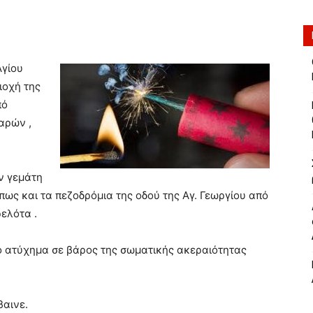
Αγίου
ιοχή της
πό
αρών ,
ν γεμάτη
πως και τα πεζοδρόμια της οδού της Αγ. Γεωργίου από
ρελότα .
ο ατύχημα σε βάρος της σωματικής ακεραιότητας
βαινε.