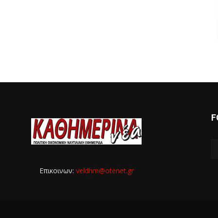
F
Επικοινων:
veldhm@otenet.gr