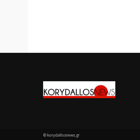
© korydallosnews.gr