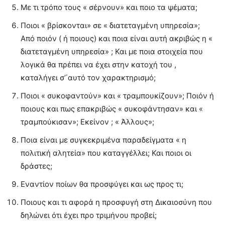
Με τι τρόπο τους « σέρνουν» και ποιο τα ψέματα;
Ποιοι « βρίσκονται» σε « διατεταγμένη υπηρεσία»;
Από ποιόν ( ή ποιους) και ποια είναι αυτή ακριβώς η «
διατεταγμένη υπηρεσία» ; Και με ποια στοιχεία που
λογικά θα πρέπει να έχει στην κατοχή του ,
καταλήγει σ’΄αυτό τον χαρακτηρισμό;
Ποιοι « συκοφαντούν» και « τραμπουκίζουν»; Ποιόν ή
ποιους και πως επακριβώς « συκοφάντησαν» και «
τραμπούκισαν»; Εκείνον ; « Άλλους»;
Ποια είναι με συγκεκριμένα παραδείγματα « η
πολιτική αλητεία» που καταγγέλλει; Και ποιοι οι
δράστες;
Εναντίον ποίων θα προσφύγει και ως προς τι;
Ποιους και τι αφορά η προσφυγή στη Δικαιοσύνη που
δηλώνει ότι έχει προ τριμήνου προβεί;