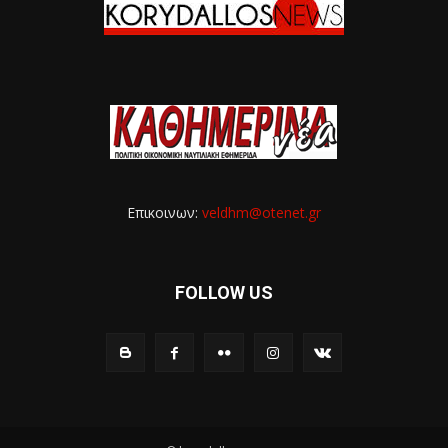
Επικοινων:
veldhm@otenet.gr
FOLLOW US