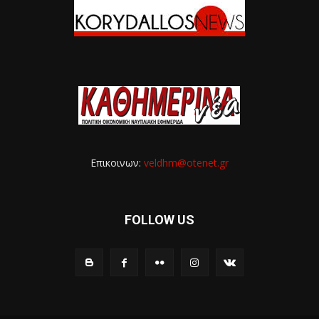
Επικοινων:
veldhm@otenet.gr
FOLLOW US