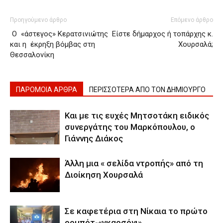
Προηγούμενο άρθρο
Επόμενο άρθρο
O «άστεγος» Κερατσινιώτης
Είστε δήμαρχος ή τοπάρχης κ.
και η έκρηξη βόμβας στη
Χουρσαλά;
Θεσσαλονίκη
ΠΑΡΟΜΟΙΑ ΑΡΘΡΑ
ΠΕΡΙΣΣΟΤΕΡΑ ΑΠΟ ΤΟΝ ΔΗΜΙΟΥΡΓΟ
Και με τις ευχές Μητσοτάκη ειδικός
συνεργάτης του Μαρκόπουλου, ο
Γιάννης Διάκος
Άλλη μια « σελίδα ντροπής» από τη
Διοίκηση Χουρσαλά
Σε καφετέρια στη Νίκαια το πρώτο
ρομπότ-«γκαρσόνι»