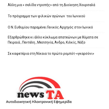
Άλλη μια « σελίδα ντροπής» από τη Διοίκηση Χουρσαλά
Το πρόγραμμα των φιλικών αγώνων του Ιωνικού
Ο Ν. Ευθυμίου παραμένει Γενικός Αρχηγός στον Ιωνικό
Εξαρθρώθηκε κι άλλο κύκλωμα απατεώνων με θύματα σε
Πειραιά , Πεντέλη , Μεσσηνία, Άνδρο, Κιλκίς, Νάξο
Σε καφετέρια στη Νίκαια το πρώτο ρομπότ-«γκαρσόνι»