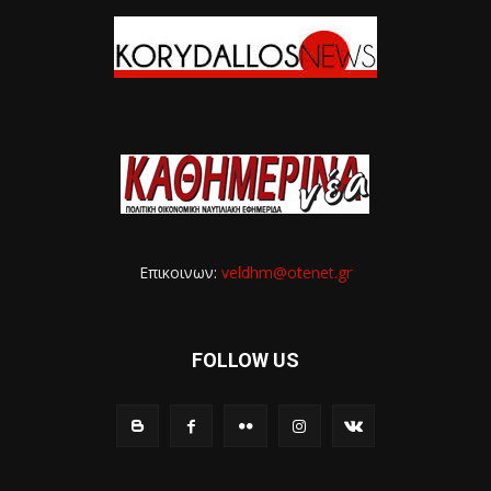
Επικοινων:
veldhm@otenet.gr
FOLLOW US