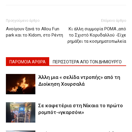
Προηγούμενο άρθρο
Επόμενο άρθρο
Ανοίγουν ξανά το Αllou Fun
Κι άλλη συμμορία ΡΟΜΑ ,από
park και το Kidom, στο Ρέντη
το Σχιστό Κορυδαλλού -Είχε
ρημάξει τα κοσμηματοπωλεία
ΠΑΡΟΜΟΙΑ ΑΡΘΡΑ
ΠΕΡΙΣΣΟΤΕΡΑ ΑΠΟ ΤΟΝ ΔΗΜΙΟΥΡΓΟ
Άλλη μια « σελίδα ντροπής» από τη
Διοίκηση Χουρσαλά
Σε καφετέρια στη Νίκαια το πρώτο
ρομπότ-«γκαρσόνι»