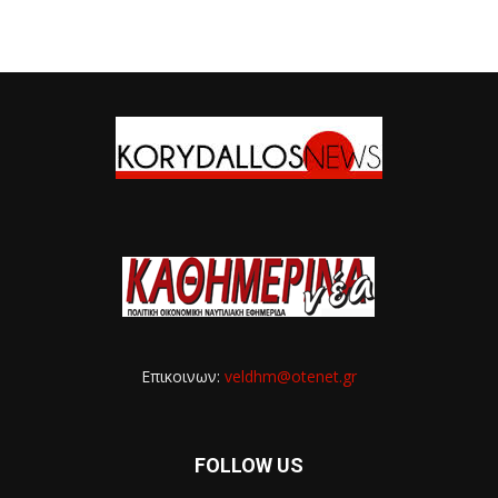
Επικοινων:
veldhm@otenet.gr
FOLLOW US