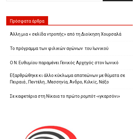
Πρόσφατα άρθρα
Άλλη μια « σελίδα ντροπής» από τη Διοίκηση Χουρσαλά
Το πρόγραμμα των φιλικών αγώνων του Ιωνικού
Ο Ν. Ευθυμίου παραμένει Γενικός Αρχηγός στον Ιωνικό
Εξαρθρώθηκε κι άλλο κύκλωμα απατεώνων με θύματα σε
Πειραιά , Πεντέλη , Μεσσηνία, Άνδρο, Κιλκίς, Νάξο
Σε καφετέρια στη Νίκαια το πρώτο ρομπότ-«γκαρσόνι»