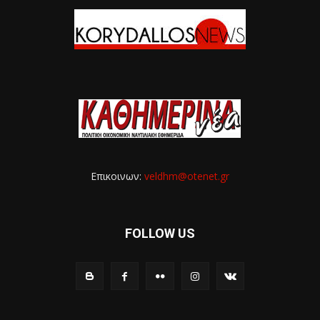
Επικοινων:
veldhm@otenet.gr
FOLLOW US