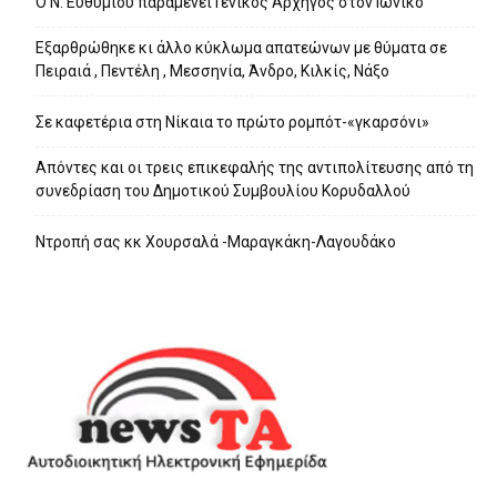
Ο Ν. Ευθυμίου παραμένει Γενικός Αρχηγός στον Ιωνικό
Εξαρθρώθηκε κι άλλο κύκλωμα απατεώνων με θύματα σε
Πειραιά , Πεντέλη , Μεσσηνία, Άνδρο, Κιλκίς, Νάξο
Σε καφετέρια στη Νίκαια το πρώτο ρομπότ-«γκαρσόνι»
Απόντες και οι τρεις επικεφαλής της αντιπολίτευσης από τη
συνεδρίαση του Δημοτικού Συμβουλίου Κορυδαλλού
Ντροπή σας κκ Χουρσαλά -Μαραγκάκη-Λαγουδάκο