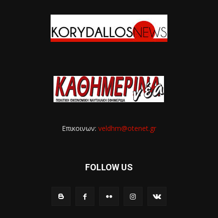
Επικοινων:
veldhm@otenet.gr
FOLLOW US