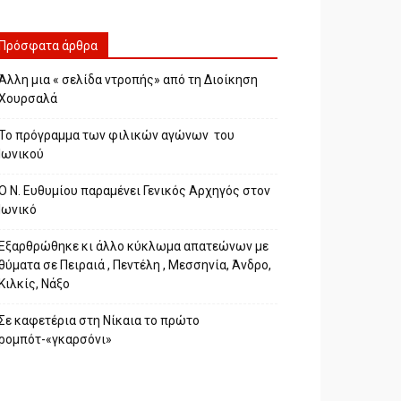
Πρόσφατα άρθρα
Άλλη μια « σελίδα ντροπής» από τη Διοίκηση
Χουρσαλά
Το πρόγραμμα των φιλικών αγώνων του
Ιωνικού
Ο Ν. Ευθυμίου παραμένει Γενικός Αρχηγός στον
Ιωνικό
Εξαρθρώθηκε κι άλλο κύκλωμα απατεώνων με
θύματα σε Πειραιά , Πεντέλη , Μεσσηνία, Άνδρο,
Κιλκίς, Νάξο
Σε καφετέρια στη Νίκαια το πρώτο
ρομπότ-«γκαρσόνι»