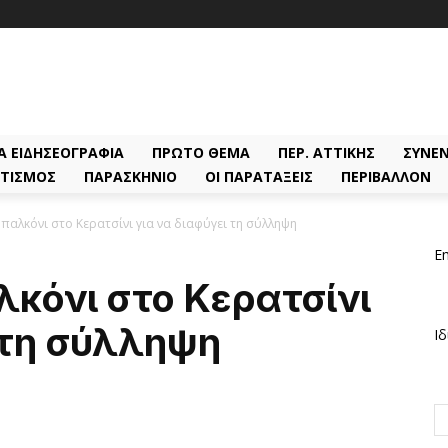
Α ΕΙΔΗΣΕΟΓΡΑΦΊΑ
ΠΡΏΤΟ ΘΈΜΑ
ΠΕΡ. ΑΤΤΙΚΉΣ
ΣΥΝΕΝ
ΤΙΣΜΌΣ
ΠΑΡΑΣΚΉΝΙΟ
ΟΙ ΠΑΡΑΤΆΞΕΙΣ
ΠΕΡΙΒΆΛΛΟΝ
παλκόνι στο Κερατσίνι για να διαφύγει τη σύλληψη
Em
κόνι στο Κερατσίνι
 τη σύλληψη
Ιδ