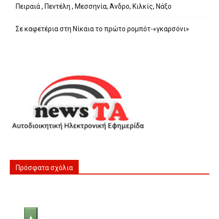
Πειραιά , Πεντέλη , Μεσσηνία, Άνδρο, Κιλκίς, Νάξο
Σε καφετέρια στη Νίκαια το πρώτο ρομπότ-«γκαρσόνι»
Πρόσφατα σχόλια