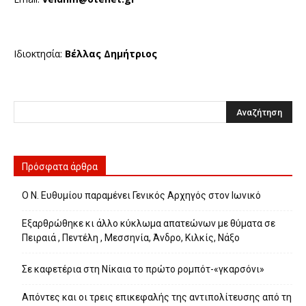
Ιδιοκτησία:
Βέλλας Δημήτριος
Πρόσφατα άρθρα
Ο Ν. Ευθυμίου παραμένει Γενικός Αρχηγός στον Ιωνικό
Εξαρθρώθηκε κι άλλο κύκλωμα απατεώνων με θύματα σε
Πειραιά , Πεντέλη , Μεσσηνία, Άνδρο, Κιλκίς, Νάξο
Σε καφετέρια στη Νίκαια το πρώτο ρομπότ-«γκαρσόνι»
Απόντες και οι τρεις επικεφαλής της αντιπολίτευσης από τη