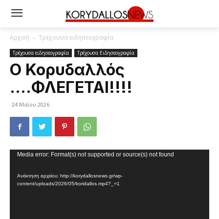
Αρχική
Τρέχουσα ειδησεογραφία
Τρέχουσα ειδησεογραφία
Τρέχουσα Ειδησεογραφία
Ο Κορυδαλλός
….ΦΛΕΓΕΤΑΙ!!!!
24 Μαΐου 2026
Πρόγραμμα
Media error: Format(s) not supported or source(s) not found
Αναπαραγωγής
Ανάκτηση αρχείου: http://korydallosnews.gr/wp-
Βίντεο
content/uploads/2026/05/koridallos.mp4?_=1