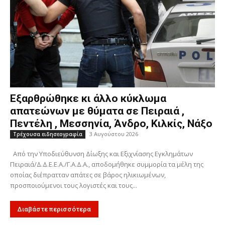
Εξαρθρώθηκε κι άλλο κύκλωμα
απατεώνων με θύματα σε Πειραιά ,
Πεντέλη , Μεσσηνία, Άνδρο, Κιλκίς, Νάξο
3 Αυγούστου 2026
Τρέχουσα ειδησεογραφία
Από την Υποδιεύθυνση Δίωξης και Εξιχνίασης Εγκλημάτων
Πειραιά/Δ.Δ.Ε.Ε.Α./Γ.Α.Δ.Α., αποδομήθηκε συμμορία τα μέλη της
οποίας διέπρατταν απάτες σε βάρος ηλικιωμένων,
προσποιούμενοι τους λογιστές και τους...
Διαβάστε περισσότερα