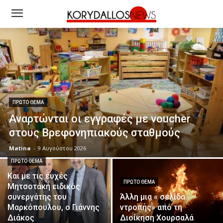
ΠΡΏΤΟ ΘΈΜΑ
Αναρτώνται οι εγγραφές με voucher
στους Βρεφονηπιακούς σταθμούς
Matina
-
9 Αυγούστου 2026
ΠΡΏΤΟ ΘΈΜΑ
Και με τις ευχές
ΠΡΏΤΟ ΘΈΜΑ
Μητσοτάκη ειδικός
συνεργάτης του
Άλλη μια « σελίδα
Μαρκόπουλου, ο Γιάννης
ντροπής» από τη
Διάκος
Διοίκηση Χουρσαλά