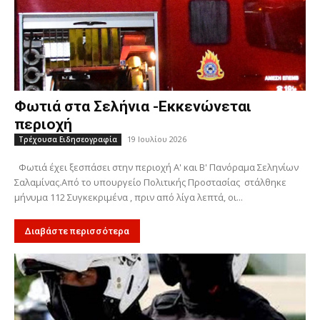
Φωτιά στα Σελήνια -Εκκενώνεται
περιοχή
19 Ιουλίου 2026
Τρέχουσα Ειδησεογραφία
Φωτιά έχει ξεσπάσει στην περιοχή Α' και Β' Πανόραμα Σεληνίων
Σαλαμίνας.Από το υπουργείο Πολιτικής Προστασίας στάλθηκε
μήνυμα 112 Συγκεκριμένα , πριν από λίγα λεπτά, οι...
Διαβάστε περισσότερα