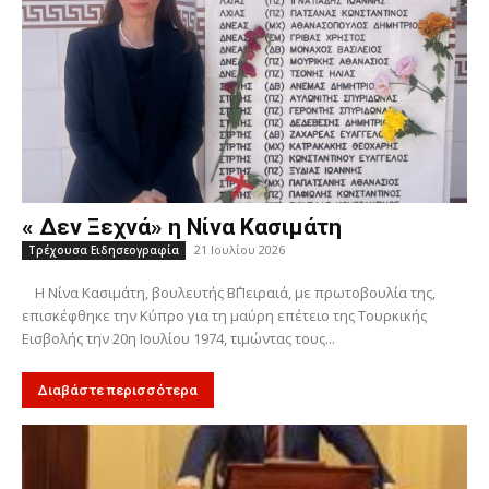
« Δεν Ξεχνά» η Νίνα Κασιμάτη
21 Ιουλίου 2026
Τρέχουσα Ειδησεογραφία
Η Νίνα Κασιμάτη, βουλευτής Β΄Πειραιά, με πρωτοβουλία της,
επισκέφθηκε την Κύπρο για τη μαύρη επέτειο της Τουρκικής
Εισβολής την 20η Ιουλίου 1974, τιμώντας τους...
Διαβάστε περισσότερα