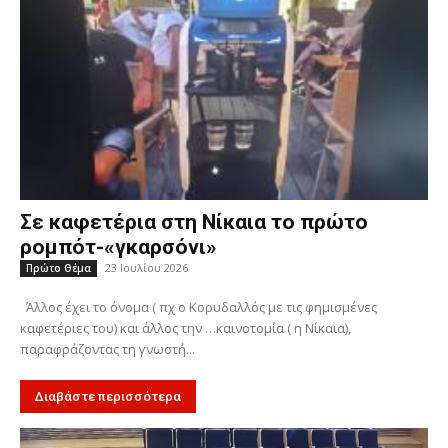
Σε καφετέρια στη Νίκαια το πρώτο
ρομπότ-«γκαρσόνι»
23 Ιουλίου 2026
Πρώτο Θέμα
Άλλος έχει το όνομα ( πχ ο Κορυδαλλός με τις φημισμένες
καφετέριες του) και άλλος την …καινοτομία ( η Νίκαια),
παραφράζοντας τη γνωστή...
Διαβάστε περισσότερα