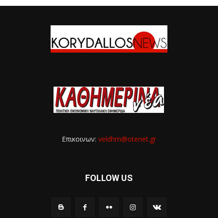
Επικοινων:
veldhm@otenet.gr
FOLLOW US