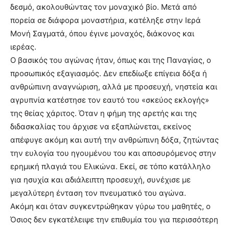
δεσμό, ακολουθώντας τον μοναχικό βίο. Μετά από
πορεία σε διάφορα μοναστήρια, κατέληξε στην Ιερά
Μονή Σαγματά, όπου έγινε μοναχός, διάκονος και
ιερέας.
Ο βασικός του αγώνας ήταν, όπως και της Παναγίας, ο
προσωπικός εξαγιασμός. Δεν επεδίωξε επίγεια δόξα ή
ανθρώπινη αναγνώριση, αλλά με προσευχή, νηστεία και
αγρυπνία κατέστησε τον εαυτό του «σκεύος εκλογής»
της θείας χάριτος. Όταν η φήμη της αρετής και της
διδασκαλίας του άρχισε να εξαπλώνεται, εκείνος
απέφυγε ακόμη και αυτή την ανθρώπινη δόξα, ζητώντας
την ευλογία του ηγουμένου του και αποσυρόμενος στην
ερημική πλαγιά του Ελικώνα. Εκεί, σε τόπο κατάλληλο
για ησυχία και αδιάλειπτη προσευχή, συνέχισε με
μεγαλύτερη ένταση τον πνευματικό του αγώνα.
Ακόμη και όταν συγκεντρώθηκαν γύρω του μαθητές, ο
Όσιος δεν εγκατέλειψε την επιθυμία του για περισσότερη