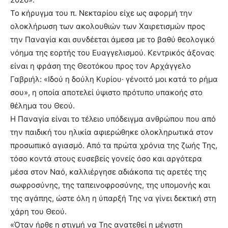
Το κήρυγμα του π. Νεκταρίου είχε ως αφορμή την
ολοκλήρωση των ακολουθιών των Χαιρετισμών προς
την Παναγία και συνδέεται άμεσα με το βαθύ θεολογικό
νόημα της εορτής του Ευαγγελισμού. Κεντρικός άξονας
είναι η φράση της Θεοτόκου προς τον Αρχάγγελο
Γαβριήλ: «Ιδού η δούλη Κυρίου· γένοιτό μοι κατά το ρήμα
σου», η οποία αποτελεί ύψιστο πρότυπο υπακοής στο
θέλημα του Θεού.
Η Παναγία είναι το τέλειο υπόδειγμα ανθρώπου που από
την παιδική του ηλικία αφιερώθηκε ολοκληρωτικά στον
προσωπικό αγιασμό. Από τα πρώτα χρόνια της ζωής Της,
τόσο κοντά στους ευσεβείς γονείς όσο και αργότερα
μέσα στον Ναό, καλλιέργησε αδιάκοπα τις αρετές της
σωφροσύνης, της ταπεινοφροσύνης, της υπομονής και
της αγάπης, ώστε όλη η ύπαρξή Της να γίνει δεκτική στη
χάρη του Θεού.
«Όταν ήρθε η στιγμή να Της ανατεθεί η μέγιστη