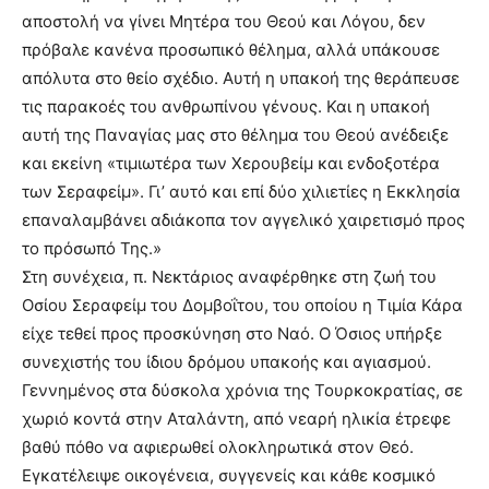
αποστολή να γίνει Μητέρα του Θεού και Λόγου, δεν
πρόβαλε κανένα προσωπικό θέλημα, αλλά υπάκουσε
απόλυτα στο θείο σχέδιο. Αυτή η υπακοή της θεράπευσε
τις παρακοές του ανθρωπίνου γένους. Και η υπακοή
αυτή της Παναγίας μας στο θέλημα του Θεού ανέδειξε
και εκείνη «τιμιωτέρα των Χερουβείμ και ενδοξοτέρα
των Σεραφείμ». Γι’ αυτό και επί δύο χιλιετίες η Εκκλησία
επαναλαμβάνει αδιάκοπα τον αγγελικό χαιρετισμό προς
το πρόσωπό Της.»
Στη συνέχεια, π. Νεκτάριος αναφέρθηκε στη ζωή του
Οσίου Σεραφείμ του Δομβοΐτου, του οποίου η Τιμία Κάρα
είχε τεθεί προς προσκύνηση στο Ναό. Ο Όσιος υπήρξε
συνεχιστής του ίδιου δρόμου υπακοής και αγιασμού.
Γεννημένος στα δύσκολα χρόνια της Τουρκοκρατίας, σε
χωριό κοντά στην Αταλάντη, από νεαρή ηλικία έτρεφε
βαθύ πόθο να αφιερωθεί ολοκληρωτικά στον Θεό.
Εγκατέλειψε οικογένεια, συγγενείς και κάθε κοσμικό