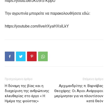
https://youtu.be/JK05rS-KppU
Την αγρυπνία μπορείτε να παρακολουθήσετε εδώ:
https://youtube.com/live/rXyaHXslLkY
Προηγούμενο άρθρο
Επόμενο άρθρο
Η δύναμη της βίας και η
Αρχιμανδρίτης π. Βαρνάβας
διαχείριση της ανθρώπινης
Θεοχάρης: Οι Άγιοι Ανάργυροι
ελευθερίας στο έργο « Η
μερίμνησαν για να πλουτίσουν
Ημέρα της φούστας»
κατά Θεόν