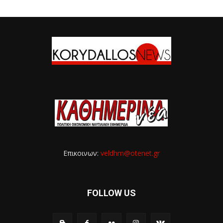
Επικοινων:
veldhm@otenet.gr
FOLLOW US