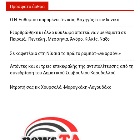
Πρόσφατα άρθρα
Ο Ν. Ευθυμίου παραμένει Γενικός Αρχηγός στον Ιωνικό
Εξαρθρώθηκε κι άλλο κύκλωμα απατεώνων με θύματα σε
Πειραιά , Πεντέλη , Μεσσηνία, Άνδρο, Κιλκίς, Νάξο
Σε καφετέρια στη Νίκαια το πρώτο ρομπότ-«γκαρσόνι»
Απόντες και οι τρεις επικεφαλής της αντιπολίτευσης από τη
συνεδρίαση του Δημοτικού Συμβουλίου Κορυδαλλού
Ντροπή σας κκ Χουρσαλά -Μαραγκάκη-Λαγουδάκο