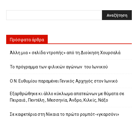
Πρόσφατα άρθρα
Άλλη μια « σελίδα ντροπής» από τη Διοίκηση Χουρσαλά
Το πρόγραμμα των φιλικών αγώνων του Ιωνικού
Ο Ν. Ευθυμίου παραμένει Γενικός Αρχηγός στον Ιωνικό
Εξαρθρώθηκε κι άλλο κύκλωμα απατεώνων με θύματα σε
Πειραιά , Πεντέλη , Μεσσηνία, Άνδρο, Κιλκίς, Νάξο
Σε καφετέρια στη Νίκαια το πρώτο ρομπότ-«γκαρσόνι»