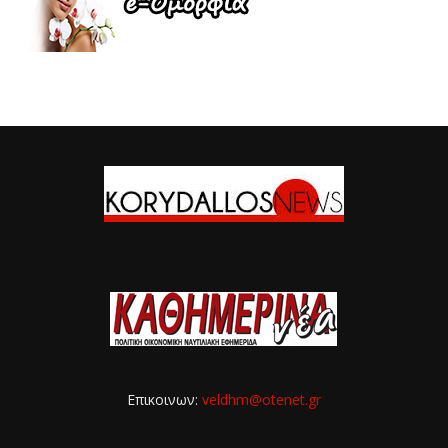
Επικοινων:
veldhm@otenet.gr