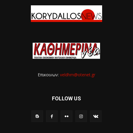
Επικοινων:
veldhm@otenet.gr
FOLLOW US