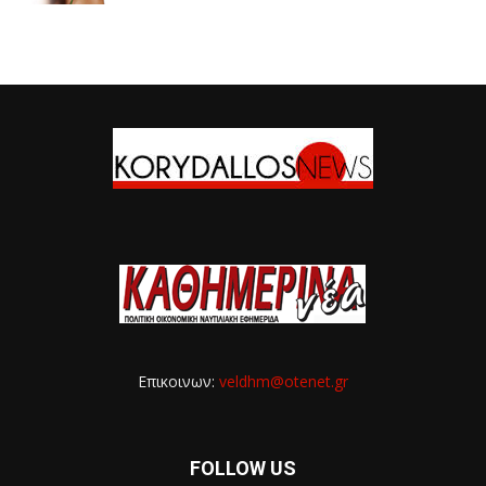
Επικοινων:
veldhm@otenet.gr
FOLLOW US