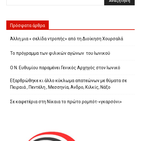
Πρόσφατα άρθρα
Άλλη μια « σελίδα ντροπής» από τη Διοίκηση Χουρσαλά
Το πρόγραμμα των φιλικών αγώνων του Ιωνικού
Ο Ν. Ευθυμίου παραμένει Γενικός Αρχηγός στον Ιωνικό
Εξαρθρώθηκε κι άλλο κύκλωμα απατεώνων με θύματα σε
Πειραιά , Πεντέλη , Μεσσηνία, Άνδρο, Κιλκίς, Νάξο
Σε καφετέρια στη Νίκαια το πρώτο ρομπότ-«γκαρσόνι»