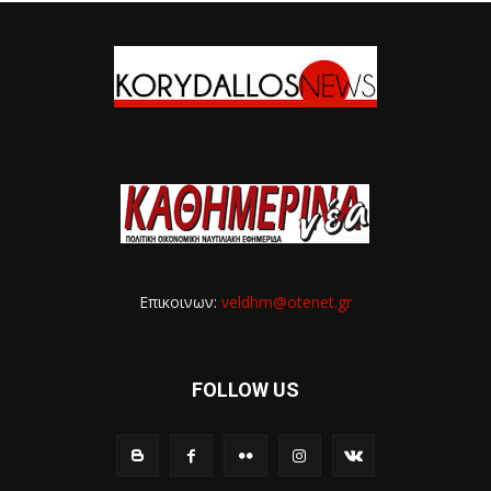
Επικοινων:
veldhm@otenet.gr
FOLLOW US