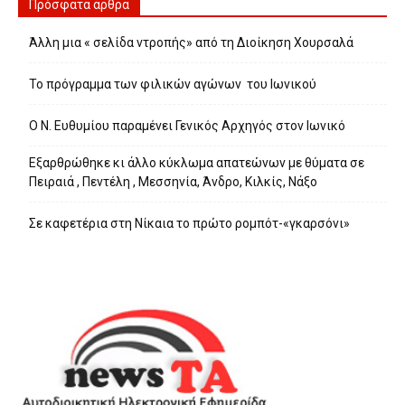
Πρόσφατα άρθρα
Άλλη μια « σελίδα ντροπής» από τη Διοίκηση Χουρσαλά
Το πρόγραμμα των φιλικών αγώνων του Ιωνικού
Ο Ν. Ευθυμίου παραμένει Γενικός Αρχηγός στον Ιωνικό
Εξαρθρώθηκε κι άλλο κύκλωμα απατεώνων με θύματα σε
Πειραιά , Πεντέλη , Μεσσηνία, Άνδρο, Κιλκίς, Νάξο
Σε καφετέρια στη Νίκαια το πρώτο ρομπότ-«γκαρσόνι»