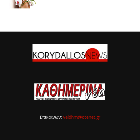
Επικοινων:
veldhm@otenet.gr