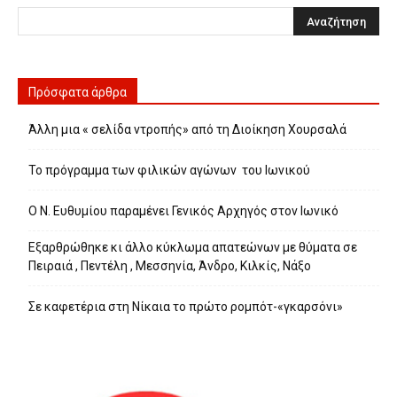
Πρόσφατα άρθρα
Άλλη μια « σελίδα ντροπής» από τη Διοίκηση Χουρσαλά
Το πρόγραμμα των φιλικών αγώνων του Ιωνικού
Ο Ν. Ευθυμίου παραμένει Γενικός Αρχηγός στον Ιωνικό
Εξαρθρώθηκε κι άλλο κύκλωμα απατεώνων με θύματα σε
Πειραιά , Πεντέλη , Μεσσηνία, Άνδρο, Κιλκίς, Νάξο
Σε καφετέρια στη Νίκαια το πρώτο ρομπότ-«γκαρσόνι»