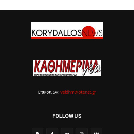
Επικοινων:
veldhm@otenet.gr
FOLLOW US