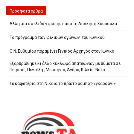
Πρόσφατα άρθρα
Άλλη μια « σελίδα ντροπής» από τη Διοίκηση Χουρσαλά
Το πρόγραμμα των φιλικών αγώνων του Ιωνικού
Ο Ν. Ευθυμίου παραμένει Γενικός Αρχηγός στον Ιωνικό
Εξαρθρώθηκε κι άλλο κύκλωμα απατεώνων με θύματα σε
Πειραιά , Πεντέλη , Μεσσηνία, Άνδρο, Κιλκίς, Νάξο
Σε καφετέρια στη Νίκαια το πρώτο ρομπότ-«γκαρσόνι»