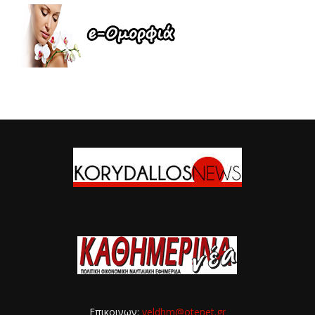
Επικοινων:
veldhm@otenet.gr