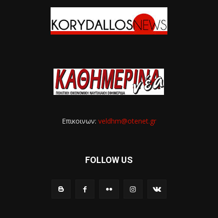
Επικοινων:
veldhm@otenet.gr
FOLLOW US