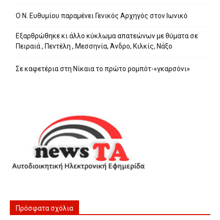
Ο Ν. Ευθυμίου παραμένει Γενικός Αρχηγός στον Ιωνικό
Εξαρθρώθηκε κι άλλο κύκλωμα απατεώνων με θύματα σε
Πειραιά , Πεντέλη , Μεσσηνία, Άνδρο, Κιλκίς, Νάξο
Σε καφετέρια στη Νίκαια το πρώτο ρομπότ-«γκαρσόνι»
Πρόσφατα σχόλια