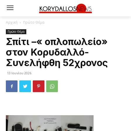
Αρχική
Πρώτο Θέμα
Πρώτο Θέμα
Σπίτι –« οπλοπωλείο»
στον Κορυδαλλό-
Συνελήφθη 52χρονος
13 Ιουνίου 2026