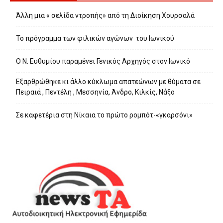
Άλλη μια « σελίδα ντροπής» από τη Διοίκηση Χουρσαλά
Το πρόγραμμα των φιλικών αγώνων του Ιωνικού
Ο Ν. Ευθυμίου παραμένει Γενικός Αρχηγός στον Ιωνικό
Εξαρθρώθηκε κι άλλο κύκλωμα απατεώνων με θύματα σε
Πειραιά , Πεντέλη , Μεσσηνία, Άνδρο, Κιλκίς, Νάξο
Σε καφετέρια στη Νίκαια το πρώτο ρομπότ-«γκαρσόνι»