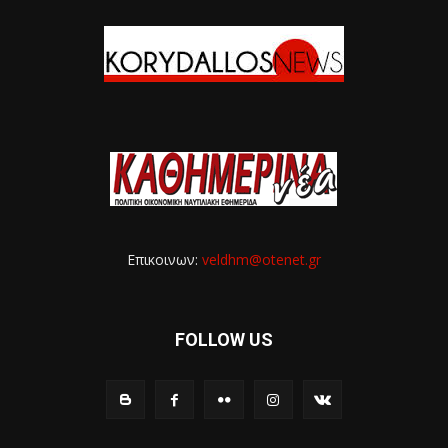
Επικοινων:
veldhm@otenet.gr
FOLLOW US