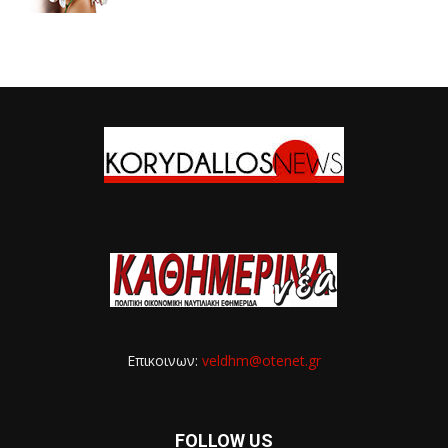
Επικοινων:
veldhm@otenet.gr
FOLLOW US