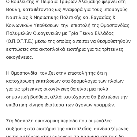
Ο Βουλευτής Β’ Πειραιά Τρύφων Αλεξιάδης φέρνει στη
Βουλή, καταθέτοντας ως Αναφορά για τους υπουργούς
Ναυτιλίας & Νησιωτικής Πολιτικής και Εργασίας &
Κοινωνικών Υποθέσεων, την επιστολή της Ομοσπονδίας
Πολυμελών Οικογενειών με Τρία Τέκνα Ελλάδος
(Ο.Π.Ο.Τ.Τ.Ε.) μέσω της οποίας αιτείται να θεσμοθετηθούν
εκπτώσεις στα ακτοπλοϊκά εισιτήρια για τις τρίτεκνες
οικογένειες.
Η Ομοσπονδία τονίζει στην επιστολή της ότι η
κατοχύρωση εκπτώσεων στα δρομολόγια των πλοίων
για τις τρίτεκνες οικογένειες θα είναι μια πολύ
σημαντική βοήθεια, αλλά ταυτόχρονα θα βελτιώσει την
επιβατική κίνηση ιδιαίτερα των άγονων γραμμών.
Στη δύσκολη οικονομική περίοδο που οι μεγάλες
αυξήσεις στα εισιτήρια της ακτοπλοΐας, συνδυαζόμενες
με τις αυξήσεις στην ενέργεια, τα καύσιμα και τα είδη