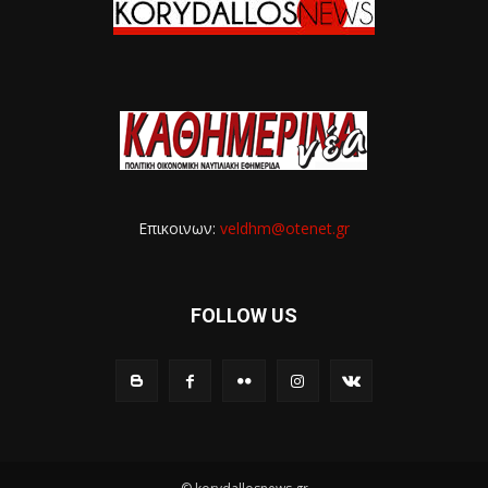
Επικοινων:
veldhm@otenet.gr
FOLLOW US