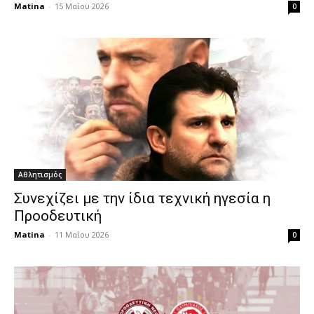
Matina
-
15 Μαΐου 2026
0
Αθλητισμός
Συνεχίζει με την ίδια τεχνική ηγεσία η
Προοδευτική
Matina
-
11 Μαΐου 2026
0