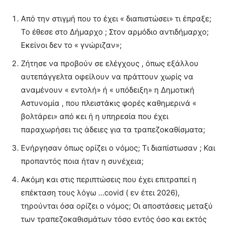
Από την στιγμή που το έχει « διαπιστώσει» τι έπραξε;
Το έθεσε στο Δήμαρχο ; Στον αρμόδιο αντιδήμαρχο;
Εκείνοι δεν το « γνώριζαν»;
Ζήτησε να προβούν σε ελέγχους , όπως εξάλλου
αυτεπάγγελτα οφείλουν να πράττουν χωρίς να
αναμένουν « εντολή» ή « υπόδειξη» η Δημοτική
Αστυνομία , που πλειστάκις φορές καθημερινά «
βολτάρει» από κει ή η υπηρεσία που έχει
παραχωρήσει τις άδειες για τα τραπεζοκαθίσματα;
Ενήργησαν όπως ορίζει ο νόμος; Τι διαπίστωσαν ; Και
προπαντός ποια ήταν η συνέχεια;
Ακόμη και στις περιπτώσεις που έχει επιτραπεί η
επέκταση τους λόγω …covid ( εν έτει 2026),
τηρούνται όσα ορίζει ο νόμος; Οι αποστάσεις μεταξύ
των τραπεζοκαθισμάτων τόσο εντός όσο και εκτός