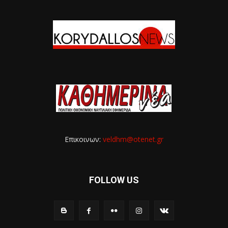
Επικοινων:
veldhm@otenet.gr
FOLLOW US