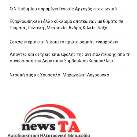
Ο Ν. Ευθυμίου παραμένει Γενικός Αρχηγός στον Ιωνικό
Εξαρθρώθηκε κι άλλο κύκλωμα απατεώνων με θύματα σε
Πειραιά , Πεντέλη , Μεσσηνία, Άνδρο, Κιλκίς, Νάξο
Σε καφετέρια στη Νίκαια το πρώτο ρομπότ-«γκαρσόνι»
Απόντες και οι τρεις επικεφαλής της αντιπολίτευσης από τη
συνεδρίαση του Δημοτικού Συμβουλίου Κορυδαλλού
Ντροπή σας κκ Χουρσαλά -Μαραγκάκη-Λαγουδάκο