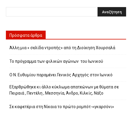
Πρόσφατα άρθρα
Άλλη μια « σελίδα ντροπής» από τη Διοίκηση Χουρσαλά
Το πρόγραμμα των φιλικών αγώνων του Ιωνικού
Ο Ν. Ευθυμίου παραμένει Γενικός Αρχηγός στον Ιωνικό
Εξαρθρώθηκε κι άλλο κύκλωμα απατεώνων με θύματα σε
Πειραιά , Πεντέλη , Μεσσηνία, Άνδρο, Κιλκίς, Νάξο
Σε καφετέρια στη Νίκαια το πρώτο ρομπότ-«γκαρσόνι»