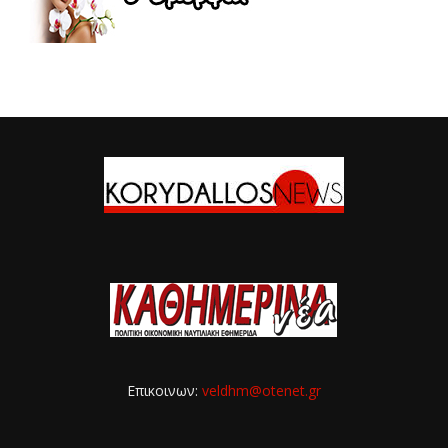
Επικοινων:
veldhm@otenet.gr