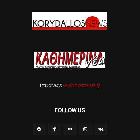
Επικοινων:
veldhm@otenet.gr
FOLLOW US